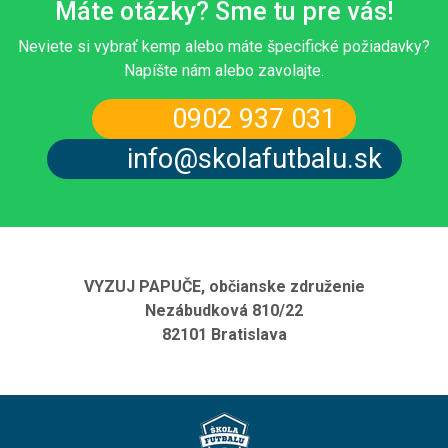
Máte otázky? Sme tu pre vás!
Neviete si vybrať kemp alebo máte špecifické požiadavky?
Napíšte nám alebo zavolajte.
0902 937 031
info@skolafutbalu.sk
VYZUJ PAPUČE, občianske združenie
Nezábudková 810/22
82101 Bratislava