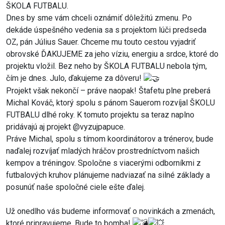
ŠKOLA FUTBALU.
Dnes by sme vám chceli oznámiť dôležitú zmenu. Po
dekáde úspešného vedenia sa s projektom lúči predseda
OZ, pán Július Sauer. Chceme mu touto cestou vyjadriť
obrovské ĎAKUJEME za jeho víziu, energiu a srdce, ktoré do
projektu vložil. Bez neho by ŠKOLA FUTBALU nebola tým,
čím je dnes. Julo, ďakujeme za dôveru!
Projekt však nekončí – práve naopak! Štafetu plne preberá
Michal Kováč, ktorý spolu s pánom Sauerom rozvíjal ŠKOLU
FUTBALU dlhé roky. K tomuto projektu sa teraz naplno
pridávajú aj projekt @vyzujpapuce.
Práve Michal, spolu s tímom koordinátorov a trénerov, bude
naďalej rozvíjať mladých hráčov prostredníctvom našich
kempov a tréningov. Spoločne s viacerými odborníkmi z
futbalových kruhov plánujeme nadviazať na silné základy a
posunúť naše spoločné ciele ešte ďalej.
Už onedlho vás budeme informovať o novinkách a zmenách,
ktoré pripravujeme. Bude to bomba!