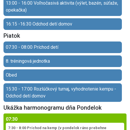
13:00 - 16:00 Voľnočasivá aktivita (výlet, bazén, súťaže,
opekačka)
16:15 -16:30 Odchod detí domov
Piatok
07:30 - 08:00 Príchod detí
8. tréningová jednotka
Obed
15:30 - 17:00 Rozlúčkový turnaj, vyhodnotenie kempu -
Odchod detí domov
Ukážka harmonogramu dňa Pondelok
07:30
7:30 - 8:00 Príchod na kemp (v pondelok ráno prebehne