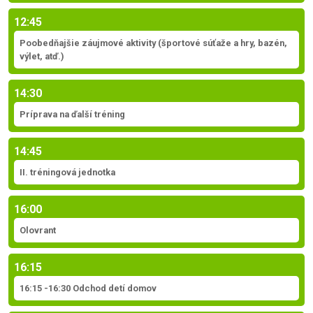
12:45
Poobedňajšie záujmové aktivity (športové súťaže a hry, bazén,
výlet, atď.)
14:30
Príprava na ďalší tréning
14:45
II. tréningová jednotka
16:00
Olovrant
16:15
16:15 -16:30 Odchod detí domov